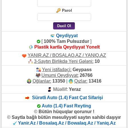
Parol
Qeydiyyat
[
100% Tam Pulsuzdur
]
Plastik kartla Qeydiyyat Yonelt
YANIR.AZ / BOSALAQ.AZ / YANIQ.AZ
3-Saytın Birlikdə Yeni Gələni:
10
Yeni istifadəçi:
Geypass
Umumi Qeydiyyat:
26766
Oğlanlar:
13350
|
Qızlar:
13416
Müəllif:
Yeraz
Sürətli Auto (1.4) Fast Çat Sifarişi
Auto (1.4) Fast Reyting
©
Bütün hüquqlar qorunur !
©
Saytla bağlı bütün məsuliyyəti saytın sahibi daşıyır
Yanir.Az / Bosalaq.Az / Bowalaq.Az / Yaniq.Az