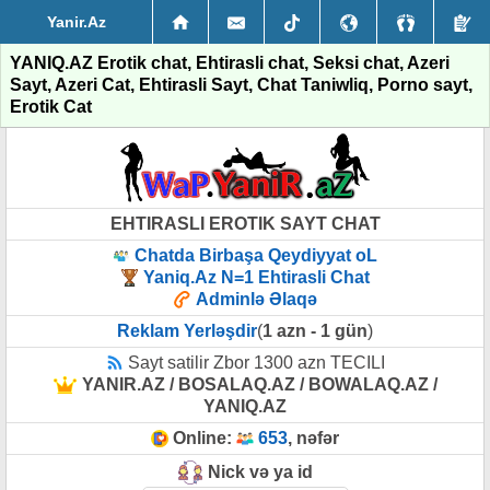
Yanir.Az
YANIQ.AZ Erotik chat, Ehtirasli chat, Seksi chat, Azeri
Sayt, Azeri Cat, Ehtirasli Sayt, Chat Taniwliq, Porno sayt,
Erotik Cat
EHTIRASLI EROTIK SAYT CHAT
Chatda Birbaşa Qeydiyyat oL
Yaniq.Az N=1 Ehtirasli Chat
Adminlə Əlaqə
Reklam Yerləşdir
(
1 azn - 1 gün
)
Sayt satilir Zbor 1300 azn TECILI
YANIR.AZ / BOSALAQ.AZ / BOWALAQ.AZ /
YANIQ.AZ
Online:
653
, nəfər
Nick və ya id