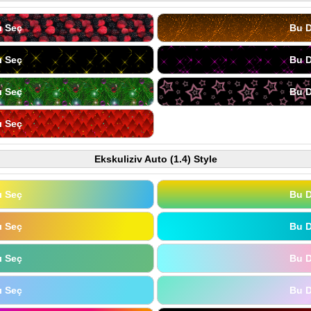
ı Seç
Bu D
ı Seç
Bu D
ı Seç
Bu D
ı Seç
Ekskuliziv Auto (1.4) Style
ı Seç
Bu D
ı Seç
Bu D
ı Seç
Bu D
ı Seç
Bu D