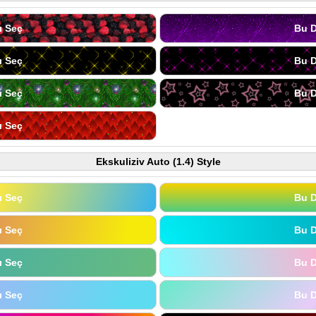
ı Seç
Bu D
ı Seç
Bu D
ı Seç
Bu D
ı Seç
Ekskuliziv Auto (1.4) Style
ı Seç
Bu D
ı Seç
Bu D
ı Seç
Bu D
ı Seç
Bu D