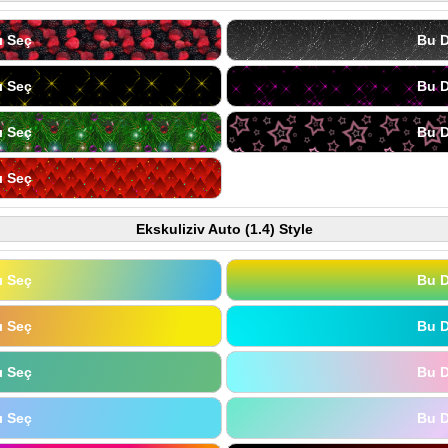
ı Seç
Bu D
ı Seç
Bu D
ı Seç
Bu D
ı Seç
Ekskuliziv Auto (1.4) Style
ı Seç
Bu D
ı Seç
Bu D
ı Seç
Bu D
ı Seç
Bu D