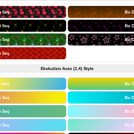
ı Seç
Bu D
ı Seç
Bu D
ı Seç
Bu D
ı Seç
Ekskuliziv Auto (1.4) Style
ı Seç
Bu D
ı Seç
Bu D
ı Seç
Bu D
ı Seç
Bu D